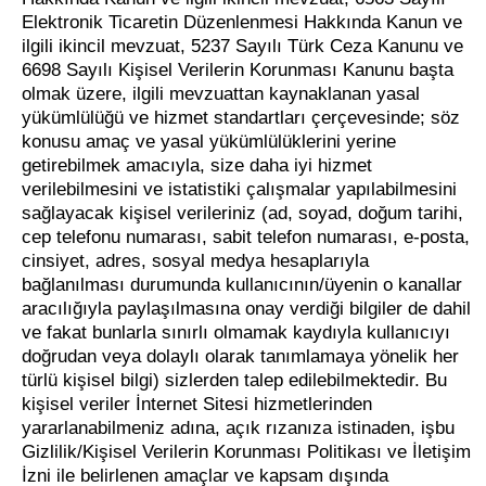
Elektronik Ticaretin Düzenlenmesi Hakkında Kanun ve
ilgili ikincil mevzuat, 5237 Sayılı Türk Ceza Kanunu ve
6698 Sayılı Kişisel Verilerin Korunması Kanunu başta
olmak üzere, ilgili mevzuattan kaynaklanan yasal
yükümlülüğü ve hizmet standartları çerçevesinde; söz
konusu amaç ve yasal yükümlülüklerini yerine
getirebilmek amacıyla, size daha iyi hizmet
verilebilmesini ve istatistiki çalışmalar yapılabilmesini
sağlayacak kişisel verileriniz (ad, soyad, doğum tarihi,
cep telefonu numarası, sabit telefon numarası, e-posta,
cinsiyet, adres, sosyal medya hesaplarıyla
bağlanılması durumunda kullanıcının/üyenin o kanallar
aracılığıyla paylaşılmasına onay verdiği bilgiler de dahil
ve fakat bunlarla sınırlı olmamak kaydıyla kullanıcıyı
doğrudan veya dolaylı olarak tanımlamaya yönelik her
türlü kişisel bilgi) sizlerden talep edilebilmektedir. Bu
kişisel veriler İnternet Sitesi hizmetlerinden
yararlanabilmeniz adına, açık rızanıza istinaden, işbu
Gizlilik/Kişisel Verilerin Korunması Politikası ve İletişim
İzni ile belirlenen amaçlar ve kapsam dışında