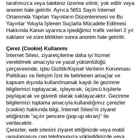
tarafımızca veya talebiniz üzerine silinir, yok edilir veya
anonim hale getirilir. Ayrıca 5651 Sayılı İnternet
Ortamında Yapılan Yayınların Düzenlenmesi ve Bu
Yayınlar Yoluyla İşlenen Suçlarla Mücadele Edilmesi
Hakkında Kanun uyarınca işlediğimiz trafik verileri 2 yıl
saklanır ve süre bittikten sonra anonim hale getirilir.
Çerez (Cookie) Kullanımı
İnternet Sitesi, ziyaretçilerine daha iyi hizmet
verebilmek amacıyla ve yasal yükümlülüğü
çerçevesinde, işbu Gizlilik/Kişisel Verilerin Korunması
Politikası ve İletişim İzni ile belirlenen amaçlar ve
kapsam dışında kullanılmamak kaydı ile gezinme
bilgilerinizi toplayacak, işleyecek, üçüncü kişilerle
paylaşacak ve güvenli olarak saklayacaktır. Gezinme
bilgilerinizi toplama amacıyla kullandığımız çerezler
(cookie) hakkında bilgi, İnternet Sitesi’ni ziyaret
ettiğinizde “açılır pencere (pop-up ekran)” ile
verilecektir.
Çerezler, web sitesini ziyaret ettiğinizde veya mobil
uygulamasını cep telefonunuza yüklediğinizde veya